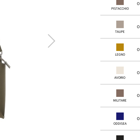
O
PISTACCHIO
O
TAUPE
next
O
LEGNO
O
AVORIO
O
MILITARE
O
ODDISEA