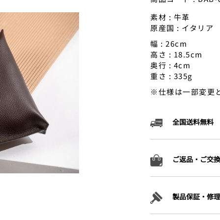
素材 : 牛革
原産国 : イタリア
幅 : 26cm
高さ : 18.5cm
奥行 : 4cm
重さ : 335g
※仕様は一部変更
全国送料無料
ご返品・ご交
」
製品保証・修