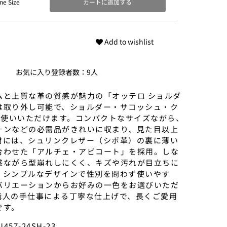
ne Size
カートに追加する
Add to wishlist
お気に入り登録者数：9人
ムと上質な革の質感が魅力の「オッテロ ショルダ
は取り外し可能で、ショルダー・サコッシュ・ク
でお使いいただけます。コンパクトなサイズながら、
ォンなどの必需品がきれいに収まり、見た目以上
材には、シュリンクレザー（シボ革）の裏に薄い
合わせた「アルチェ・アピコート」を採用。しな
感ながら型崩れしにくく、キズや汚れが目立ちに
。シンプルなデザインで性別を問わず使いやす
バリエーションからお好みの一色をお選びいただ
職人の手仕事による丁寧な仕上げで、長くご愛用
です。
457-24SH-23