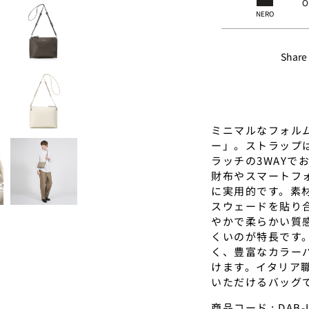
O
NERO
Share
ミニマルなフォル
ー」。ストラップ
ラッチの3WAY
財布やスマートフ
に実用的です。素
スウェードを貼り
やかで柔らかい質
くいのが特長です
く、豊富なカラー
けます。イタリア
いただけるバッグ
商品コード : DAB-U