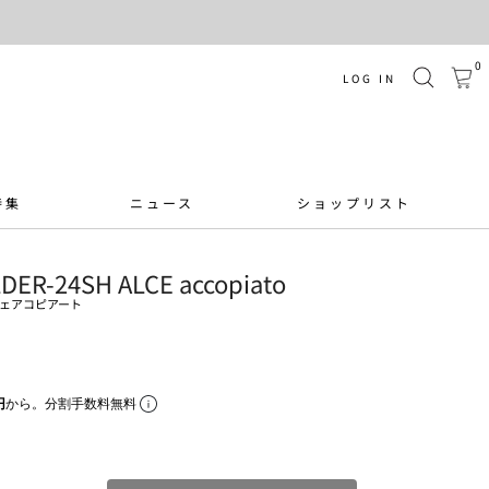
0
LOG IN
特集
ニュース
ショップリスト
ER-24SH ALCE accopiato
チェアコピアート
円
から。分割手数料無料