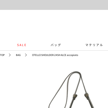
SALE
バッグ
マテリアル
TOP
BAG
OTELLO SHOULDER-24SH ALCE accopiato