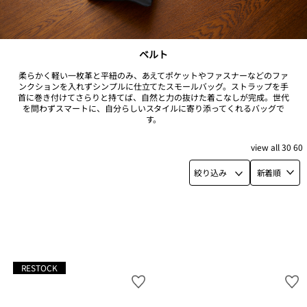
ベルト
柔らかく軽い一枚革と平紐のみ、あえてポケットやファスナーなどのファ
ンクションを入れずシンプルに仕立てたスモールバッグ。ストラップを手
首に巻き付けてさらりと持てば、自然と力の抜けた着こなしが完成。世代
を問わずスマートに、自分らしいスタイルに寄り添ってくれるバッグで
す。
view
all
30
60
絞り込み
新着順
RESTOCK